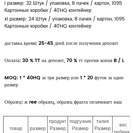
l размер: 32 Штук / упаковка, 8 пачек / картон, 1095
Картонные коробки / 40'HQ контейнер
xl размер: 24 Штук / упаковка, 8 пачек / картон, 1095
Картонные коробки / 40'HQ контейнер
доставка время:
25-45 дней после получения
депозит
Оплата:
30 % TT на депозит, 70 % тт против копия B / L
MOQ:
1 * 40HQ за
три
размер или 1 * 20 футов за
один
размер
Образец:
ж
ree образец, образец фрахта оплачивает ваш
продукт
подгузник
талия
вес
товар
размер
Размер
Размер
Размер
ребенка