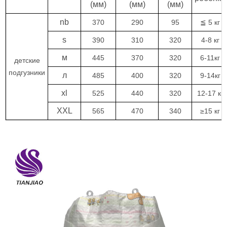
(мм)
(мм)
(мм)
nb
370
290
95
≦ 5 кг
s
390
310
320
4-8 кг
м
445
370
320
6-11кг
детские
подгузники
л
485
400
320
9-14кг
xl
525
440
320
12-17 кг
XXL
565
470
340
≥15 кг