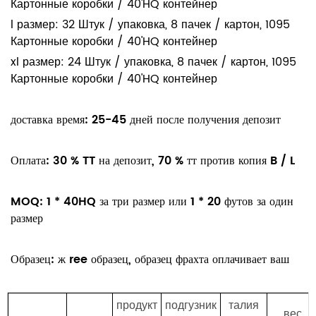
Картонные коробки / 40'HQ контейнер
l размер: 32 Штук / упаковка, 8 пачек / картон, 1095
Картонные коробки / 40'HQ контейнер
xl размер: 24 Штук / упаковка, 8 пачек / картон, 1095
Картонные коробки / 40'HQ контейнер
доставка время:
25-45 дней после получения
депозит
Оплата:
30 % TT на депозит, 70 % тт против копия B / L
MOQ:
1 * 40HQ за
три
размер или 1 * 20 футов за
один
размер
Образец:
ж
ree образец, образец фрахта оплачивает ваш
продукт
подгузник
талия
вес