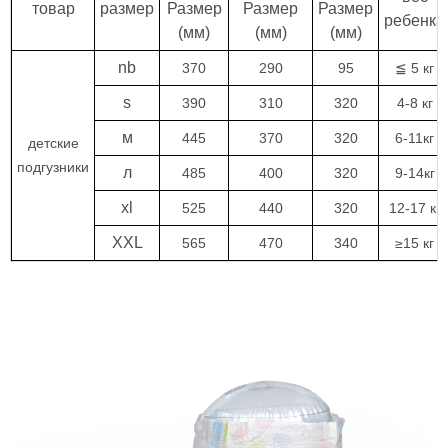
товар
размер
Размер
Размер
Размер
ребенка
(мм)
(мм)
(мм)
nb
370
290
95
≦ 5 кг
s
390
310
320
4-8 кг
м
445
370
320
6-11кг
детские
подгузники
л
485
400
320
9-14кг
xl
525
440
320
12-17 кг
XXL
565
470
340
≥15 кг