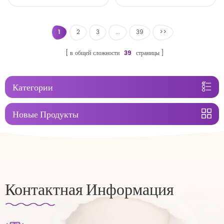
пеленка
1
2
3
...
39
>>
в общей сложности
39
страницы
Категории
Новые Продукты
Контактная Информация