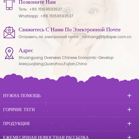
Позвоните Нам
Тель:
+86 15159593537
Whatsapp:
+86 15159593537
Свяжитесь С Нами По Электронной Почте
Отправить по электронной почте :
runhang@tjdiaper.com.cn
Адрес
Shuangyang Overseas Chinese Economic-Develop
Area,Luojiang,Quanzhou,Fujian,China
НУЖНА ПОМОЩЬ
ГОРЯЧИЕ ТЕГИ
ПРОДУКЦИЯ
ЕЖЕМЕСЯЧНАЯ НОВОСТНАЯ РАССЫЛКА