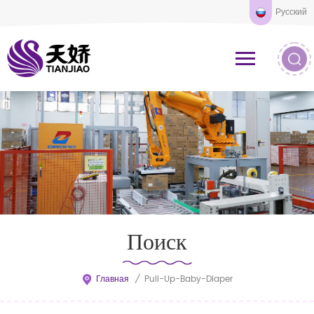
Русский
Поиск
Главная
/
Pull-Up-Baby-Diaper