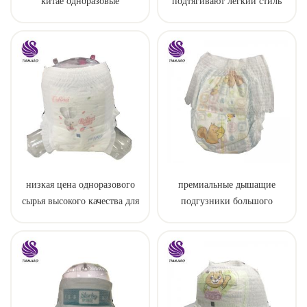
китае одноразовые
подтягивают легкий стиль
тренировочные детские
штаны
низкая цена одноразового
премиальные дышащие
сырья высокого качества для
подгузники большого
пеленки штаны
размера