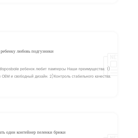
сока, ...
в ребенку любовь подгузники
 disposbale ребенок любит памперсы Наши преимущества: 1)
 OEM и свободный дизайн. 2)Контроль стабильного качества.
олю качества в стандартах; 3) аттестация guarantee.ISO,CE,
е. 4) конкурентоспособная цена. Наш босс Инвест ядра SAP
.
ать один контейнер пеленки брюки