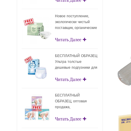
подгузники с
поверхностным слоем
Новое поступление,
экологически чистый
поставщик, органические
подгузники, оптовая
Читать Далее
продажа,
биоразлагаемые детские
подгузники
БЕСПЛАТНЫЙ ОБРАЗЕЦ
Ультра толстые
дешевые подгузники для
взрослых Одноразовые
Читать Далее
подгузники для взрослых
для взрослых
БЕСПЛАТНЫЙ
ОБРАЗЕЦ, оптовая
продажа,
подтягивающие
Читать Далее
подгузники для
взрослых, одноразовые
подгузники для взрослых