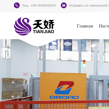
Тель :
+86 15159593537
Отправить по электронной п
Главная
Насч