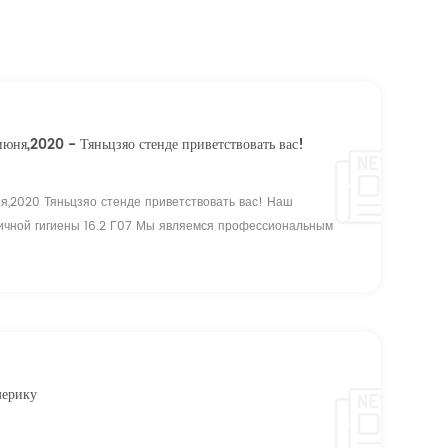
юня,2020 - Тяньцзяо стенде приветствовать вас!
я,2020 Тяньцзяо стенде приветствовать вас! Наш
ичной гигиены 16.2 Г07 Мы являемся профессиональным
и младенца , подгузники для взрослых, подтяжка памперсы и
лет, владение 21 производственных линий, предлагаем
, чтобы сделать в прямо...
мерику