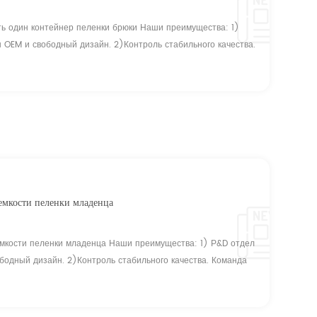
ть один контейнер пеленки брюки Наши преимущества: 1)
 OEM и свободный дизайн. 2)Контроль стабильного качества.
олю качества в стандартах; 3) аттестация guarantee.ISO,CE,
е. 4) конкурентоспособная цена. Наш босс Инвест ядра SAP
...
 емкости пеленки младенца
емкости пеленки младенца Наши преимущества: 1) Р&D отдел
бодный дизайн. 2)Контроль стабильного качества. Команда
тва в стандартах; 3) аттестация guarantee.ISO,CE,
е. 4) конкурентоспособная цена. Наш босс Инвест ядра SAP
 и мы яв...