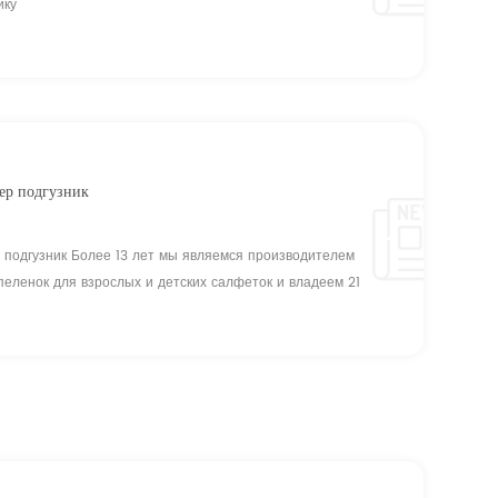
ику
ер подгузник
 подгузник Более 13 лет мы являемся производителем
 пеленок для взрослых и детских салфеток и владеем 21
R & D приветствует вас oem проектов и бесплатный дизайн.
женерами контролирует качество в ваших стандартах; 3) у
I, ...