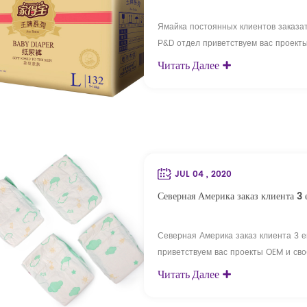
Ямайка постоянных клиентов заказа
Р&D отдел приветствуем вас проекты
Команда QC с 42 инженеров по контр
Читать Далее
управление по bsci, FSC и так дале
fctory, фабрики нетканых материалов, 
JUL 04 , 2020
Северная Америка заказ клиента 3
Северная Америка заказ клиента 3 
приветствуем вас проекты OEM и сво
QC с 42 инженеров по контролю качес
Читать Далее
управление по bsci, FSC и так дале
fctory, фабрики нетканых материалов,