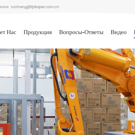
очте :
runhang@tjdiaper.com.cn
ет Нас
Продукция
Вопросы-Ответы
Видео