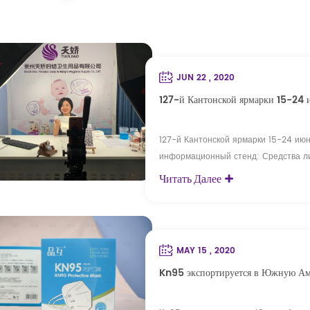
JUN 22 , 2020
127-й Кантонской ярмарки 15-24 и
127-й Кантонской ярмарки 15-24 июн
информационный стенд: Средства л
производителем маски KN95 , пеленк
Читать Далее
детские влажные салфетки более 14 
OEM/ODM службы. Это наш первый раз
MAY 15 , 2020
Kn95 экспортируется в Южную А