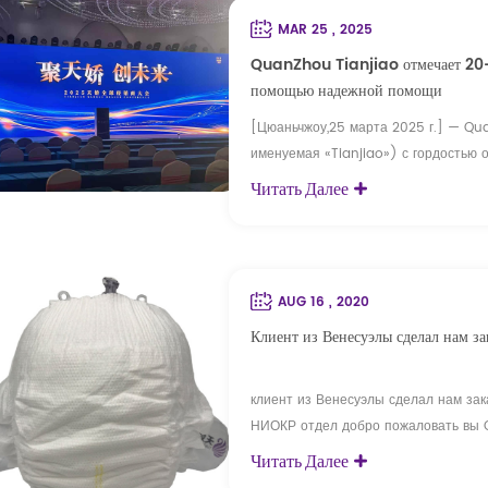
MAR 25 , 2025
QuanZhou Tianjiao отмечает 20-ю
помощью надежной помощи
[Цюаньчжоу,25 марта 2025 г.] — Quan
именуемая «Tianjiao») с гордостью 
основания в 2005 году компания по
Читать Далее
гигиенических решений для матерей 
предприятия в секторе охраны здоров
AUG 16 , 2020
Клиент из Венесуэлы сделал нам за
клиент из Венесуэлы сделал нам зак
НИОКР отдел добро пожаловать вы O
качество. QC команда с 42 инженера
Читать Далее
сертификации.ISO, CE, FDA, BSCI, FS