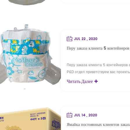
инвестирует фабрику по производству 
JUL 22 , 2020
Перу заказа клиента 5 контейнеро
Перу заказа клиента 5 контейнеров
Р&D отдел приветствуем вас проекты
Команда QC с 42 инженеров по контр
Читать Далее
управление по bsci, FSC и так дале
fctory, фабрики нетканых материало..
JUL 14 , 2020
Ямайка постоянных клиентов заказ