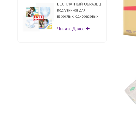
БЕСПЛАТНЫЙ ОБРАЗЕЦ
подгузников для
взрослых, одноразовых
подгузников для
Читать Далее
взрослых для взрослых