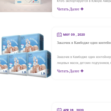
Kn95 экспортируется в Южную Амер
Читать Далее
MAY 09 , 2020
Заказчик в Камбодже один контейн
Заказчик в Камбодже один контейнер
лицевых масок, детских подгузников,
производственной линией. 1) Отдел 
Читать Далее
2) отдел контроля качества с 42 ин
нас есть сертификаты ISO, CE, FDA, BSC
APR 28 , 2020