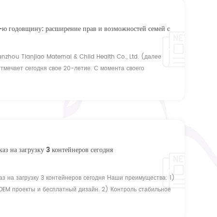
 годовщину: расширение прав и возможностей семей с
zhou Tianjiao Maternal & Child Health Co., Ltd. (далее
отмечает сегодня свое 20-летие. С момента своего
святила себя предоставлению безопасных и инновационных
и младенцев, заслужив признание в качестве ведущего
ья матери и ребенк...
каз на загрузку 3 контейнеров сегодня
аз на загрузку 3 контейнеров сегодня Наши преимущества: 1)
EM проекты и бесплатный дизайн. 2) Контроль стабильное
 контролируют качество в вашем стандарты; 3) гарантия
C и так далее. 4) конкурентоспособная цена. Наши босс