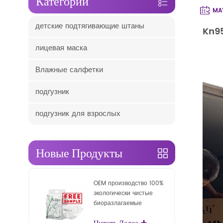
Категории
MAY
детские подтягивающие штаны
Kn95
лицевая маска
Влажные салфетки
подгузник
подгузник для взрослых
Новые Продукты
OEM производство 100%
экологически чистые
биоразлагаемые
одноразовые детские
Читать Далее