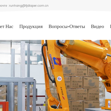
очте :
runhang@tjdiaper.com.cn
ет Нас
Продукция
Вопросы-Ответы
Видео