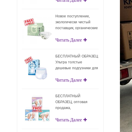
подгузники с
поверхностным слоем
Новое поступление,
экологически чистый
поставщик, органические
подгузники, оптовая
Читать Далее
продажа,
биоразлагаемые детские
подгузники
БЕСПЛАТНЫЙ ОБРАЗЕЦ
Ультра толстые
дешевые подгузники для
взрослых Одноразовые
Читать Далее
подгузники для взрослых
для взрослых
БЕСПЛАТНЫЙ
ОБРАЗЕЦ, оптовая
продажа,
подтягивающие
Читать Далее
подгузники для
взрослых, одноразовые
подгузники для взрослых