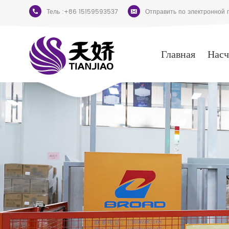
Тель :
+86 15159593537
Отправить по электронной п
Главная
Насч