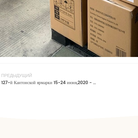
ПРЕДЫДУЩИЙ
127-й Кантонской ярмарки 15-24 июня,2020 - Тяньцзяо стенде приветствовать вас!