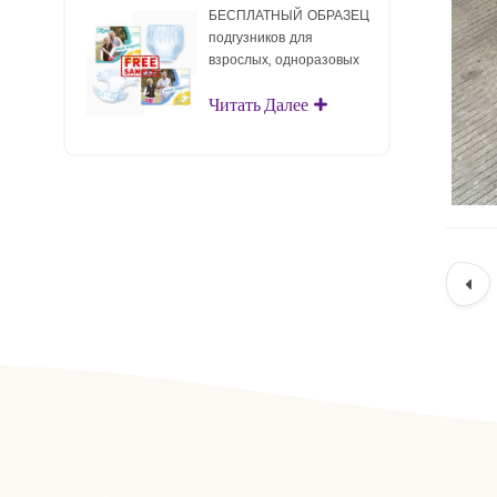
БЕСПЛАТНЫЙ ОБРАЗЕЦ
подгузников для
взрослых, одноразовых
подгузников для
Читать Далее
взрослых для взрослых