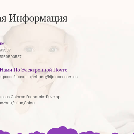
ая Информация
ам
593537
15159593537
 Нами По Электронной Почте
ктронной почте :
runhang@tjdiaper.com.cn
rseas Chinese Economic-Develop
anzhou,Fujian,China