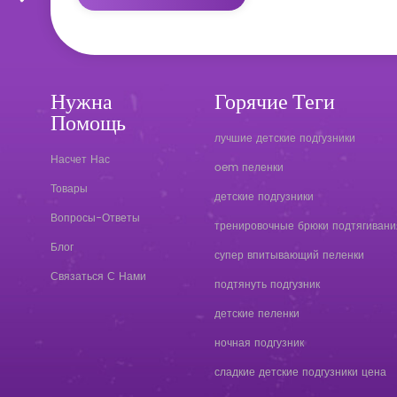
Нужна
Горячие Теги
Помощь
лучшие детские подгузники
Насчет Нас
oem пеленки
Товары
детские подгузники
Вопросы-Ответы
тренировочные брюки подтягивани
Блог
супер впитывающий пеленки
Связаться С Нами
подтянуть подгузник
детские пеленки
ночная подгузник
сладкие детские подгузники цена