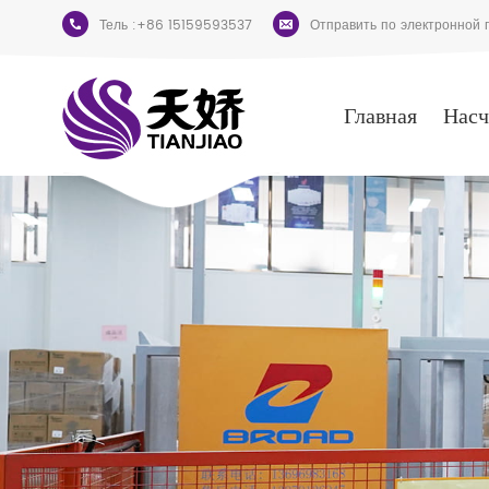
Тель :
+86 15159593537
Отправить по электронной п
Главная
Насч