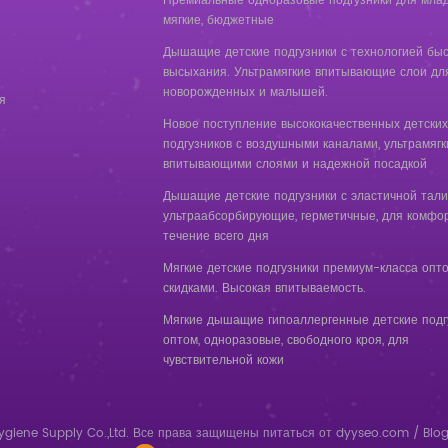
Премиальные одноразовые подгузники для млад
мягкие, бюджетные
Дышащие детские подгузники с технологией быс
высыхания. Ультрамягкие впитывающие слои дл
новорожденных и малышей.
я
Новое поступление высококачественных детских
подгузников с воздушными каналами, ультрамяг
впитывающими слоями и надежной посадкой
Дышащие детские подгузники с эластичной тали
ультраабсорбирующие, герметичные, для комфор
течение всего дня
Мягкие детские подгузники премиум-класса опт
скидками. Высокая впитываемость.
Мягкие дышащие гипоаллергенные детские подг
оптом, одноразовые, свободного кроя, для
чувствительной кожи
ygiene Supply Co.,Ltd. Все права защищены
питаться от
dyyseo.com
/
Blo