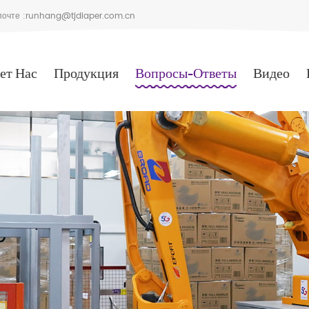
очте :
runhang@tjdiaper.com.cn
ет Нас
Продукция
Вопросы-Ответы
Видео