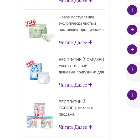
подгузники с
поверхностным слоем
Новое поступление,
экологически чистый
поставщик, органические
подгузники, оптовая
Читать Далее
продажа,
биоразлагаемые детские
подгузники
БЕСПЛАТНЫЙ ОБРАЗЕЦ
Ультра толстые
дешевые подгузники для
взрослых Одноразовые
Читать Далее
подгузники для взрослых
для взрослых
БЕСПЛАТНЫЙ
ОБРАЗЕЦ, оптовая
продажа,
подтягивающие
Читать Далее
подгузники для
взрослых, одноразовые
подгузники для взрослых