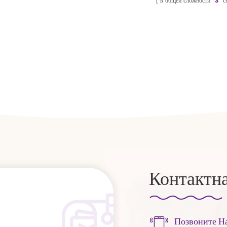
в общей сложности
3
с
Контактн
Позвоните Н