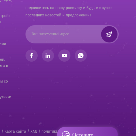
енцев,
подпишитесь на нашу рассылку и будьте в курсе
последних новостей и предложений!
трого
я
кими
ей,
та в
ом со
узники
g
/
Карта сайта
/
XML
/
политика конфиденциальности
/
Оставьте