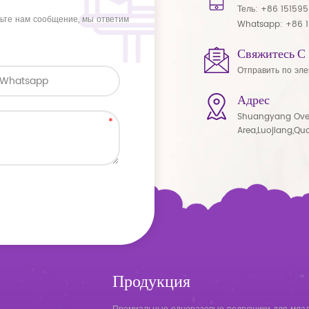
Тель:
+86 15159
вьте нам сообщение, мы ответим
Whatsapp:
+86 
Свяжитесь С
Отправить по эле
Адрес
Shuangyang Ove
Area,Luojiang,Qu
Продукция