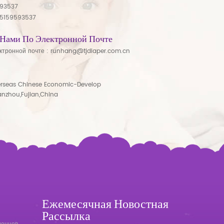
593537
15159593537
 Нами По Электронной Почте
ктронной почте :
runhang@tjdiaper.com.cn
rseas Chinese Economic-Develop
anzhou,Fujian,China
Ежемесячная Новостная
Рассылка