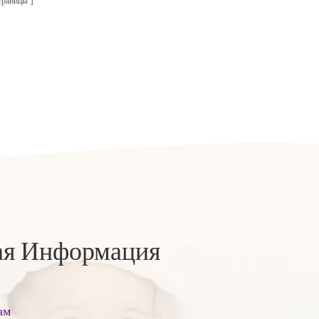
траницы
ая Информация
ам