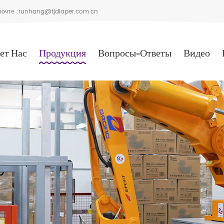
очте :
runhang@tjdiaper.com.cn
ет Нас
Продукция
Вопросы-Ответы
Видео