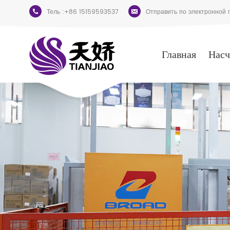
Тель :
+86 15159593537
Отправить по электронной п
Главная
Насч