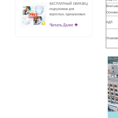
БЕСПЛАТНЫЙ ОБРАЗЕЦ
Впиты
подгузников для
Основн
взрослых, одноразовых
подгузников для
АДЛ
Читать Далее
взрослых для взрослых
Упаковк