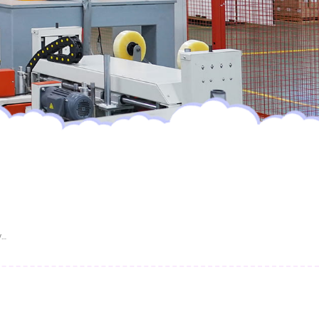
Оптовая Продажа Мягких Детских Трусиков-Подгузников На Заказ