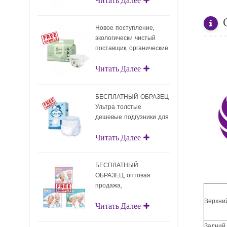
подгузники с
поверхностным слоем
Новое поступление,
экологически чистый
поставщик, органические
подгузники, оптовая
Читать Далее
продажа,
биоразлагаемые детские
подгузники
БЕСПЛАТНЫЙ ОБРАЗЕЦ
Ультра толстые
дешевые подгузники для
взрослых Одноразовые
Читать Далее
подгузники для взрослых
для взрослых
БЕСПЛАТНЫЙ
ОБРАЗЕЦ, оптовая
продажа,
подтягивающие
Верхни
Читать Далее
подгузники для
взрослых, одноразовые
подгузники для взрослых
Задний