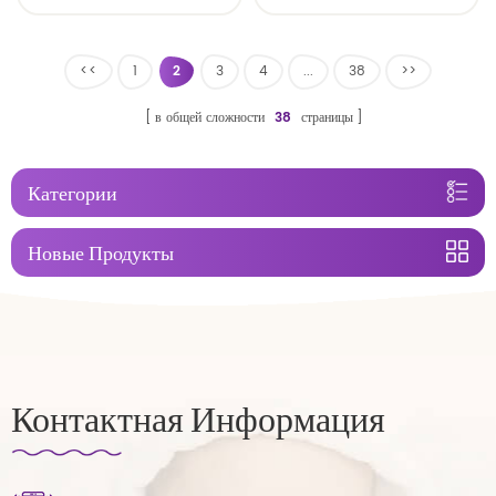
липучкой симпатичные
одноразовые подгузники
<<
1
2
3
4
...
38
>>
в общей сложности
38
страницы
Категории
Новые Продукты
Контактная Информация