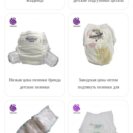
младенца
детские подгузники цитаты
конкурентоспособной цены
высокого качества
устранимые изготовление от
фарфора
Низкая цена пеленки бренда
Заводская цена оптом
детские пеленки
подтянуть пеленки для
ребенка