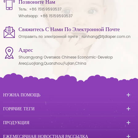
Позвоните Нам
Тель:
+86 15159593537
Whatsapp:
+86 15159593537
Свяжитесь С Нами По Электронной Почте
Отправить по электронной почте :
runhang@tjdiaper.com.cn
Адрес
Shuangyang Overseas Chinese Economic-Develop
Area,Luojiang,Quanzhou,Fujian,China
НУЖНА ПОМОЩЬ
ГОРЯЧИЕ ТЕГИ
ПРОДУКЦИЯ
ЕЖЕМЕСЯЧНАЯ НОВОСТНАЯ РАССЫЛКА