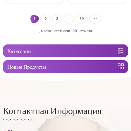
пеленка
1
2
3
...
39
>>
в общей сложности
39
страницы
Категории
Новые Продукты
Контактная Информация