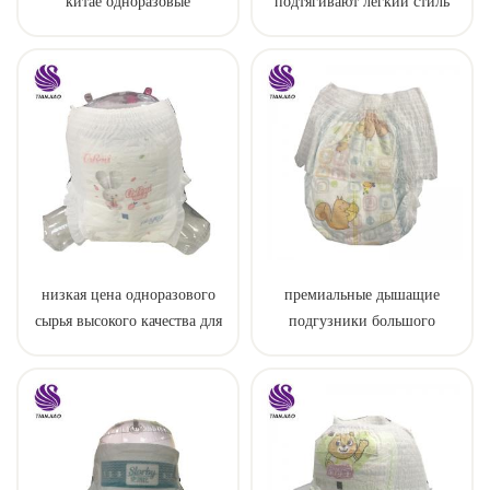
китае одноразовые
подтягивают легкий стиль
тренировочные детские
штаны
низкая цена одноразового
премиальные дышащие
сырья высокого качества для
подгузники большого
пеленки штаны
размера