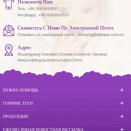
Позвоните Нам
Тель:
+86 15159593537
Whatsapp:
+86 15159593537
Свяжитесь С Нами По Электронной Почте
Отправить по электронной почте :
runhang@tjdiaper.com.cn
Адрес
Shuangyang Overseas Chinese Economic-Develop
Area,Luojiang,Quanzhou,Fujian,China
НУЖНА ПОМОЩЬ
ГОРЯЧИЕ ТЕГИ
ПРОДУКЦИЯ
ЕЖЕМЕСЯЧНАЯ НОВОСТНАЯ РАССЫЛКА