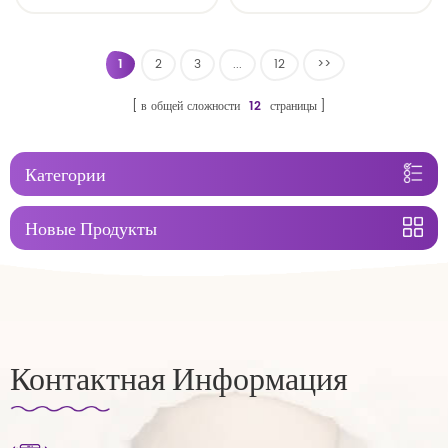
пеленки тренировочные
брюки
1
2
3
...
12
>>
в общей сложности
12
страницы
Категории
Новые Продукты
Контактная Информация