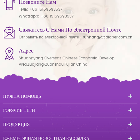
Позвоните Нам
Тель:
+86 15159593537
Whatsapp:
+86 15159593537
Свяжитесь С Нами По Электронной Почте
Отправить по электронной почте :
runhang@tjdiaper.com.cn
Адрес
Shuangyang Overseas Chinese Economic-Develop
Area,Luojiang,Quanzhou,Fujian,China
НУЖНА ПОМОЩЬ
ГОРЯЧИЕ ТЕГИ
ПРОДУКЦИЯ
ЕЖЕМЕСЯЧНАЯ НОВОСТНАЯ РАССЫЛКА