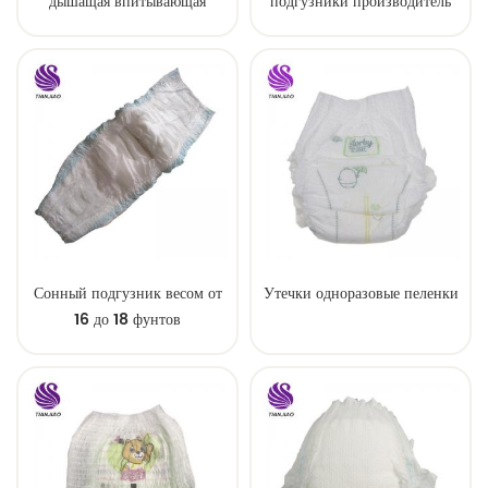
дышащая впитывающая
подгузники производитель
пеленка
нестандартного размера
сонные детские подгузники
брюки заводская цена
Сонный подгузник весом от
Утечки одноразовые пеленки
16 до 18 фунтов