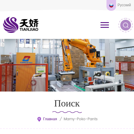
Русский
Поиск
Главная
/
Mamy-Poko-Pants