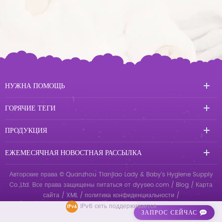
НУЖНА ПОМОЩЬ
ГОРЯЧИЕ ТЕГИ
ПРОДУКЦИЯ
ЕЖЕМЕСЯЧНАЯ НОВОСТНАЯ РАССЫЛКА
Авторские права © Quanzhou Tianjiao Lady & Baby's Hygiene Supply
Co.,Ltd. Все права защищены
питаться от
dyyseo.com
/
Blog
/
Карта
сайта
/
XML
/
политика конфиденциальности
/
IPv6 сеть поддерживается
ЗАПРОС СЕЙЧАС