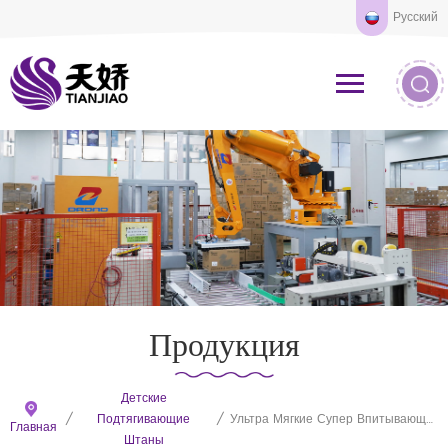
Русский
Продукция
Детские
/
Подтягивающие
/
Ультра Мягкие Супер Впитывающие Пеленки Детские Образцы
Главная
Штаны