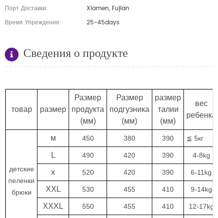
Порт Доставки:
Xiamen, Fujian
Время Упреждения:
25-45days
Сведения о продукте
Размер
Размер
размер
вес
товар
размер
продукта
подгузника
талии
ребенка
(мм)
(мм)
(мм)
м
450
380
390
≦ 5кг
L
490
420
390
4-8kg
детские
х
520
420
390
6-11kg
пеленки
XXL
530
455
410
9-14kg
брюки
XXXL
550
455
410
12-17kg