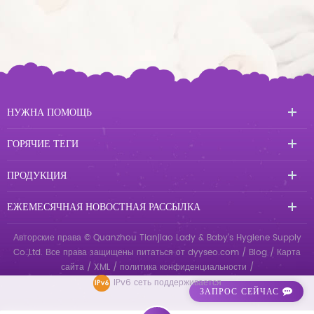
НУЖНА ПОМОЩЬ
ГОРЯЧИЕ ТЕГИ
ПРОДУКЦИЯ
ЕЖЕМЕСЯЧНАЯ НОВОСТНАЯ РАССЫЛКА
Авторские права © Quanzhou Tianjiao Lady & Baby's Hygiene Supply
Co.,Ltd. Все права защищены
питаться от
dyyseo.com
/
Blog
/
Карта
сайта
/
XML
/
политика конфиденциальности
/
IPv6 сеть поддерживается
ЗАПРОС СЕЙЧАС