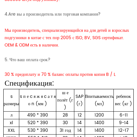
4.Are вы а производитель или торговая компания?
Мы производитель, специализирующийся на для детей и взрослых
подгузники в китае с тех пор 2005 с ISO, BV, SGS сертификат.
OEM & ODM есть в наличии.
5. Что ваш оплата срок?
30 % предоплату и 70 % баланс оплаты против копия B / L
Спецификация:
ш
е
s
s
п
е
c
я
ж
я
c
а
т
я
SAP
Впитываемость
ребенок
полёт (г
размеры
о
n (мм
)
(г)
(мл)
вес (кг
)
)
л
490 * 390
28
12
1200
6-11
xl
520 * 390
30
14
1400
9-14
XXL
530 * 390
31 год
14
1400
12-17