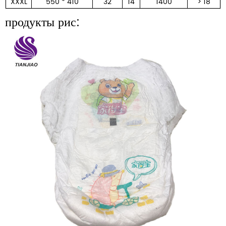
XXXL
550 * 410
32
14
1400
> 18
продукты рис: