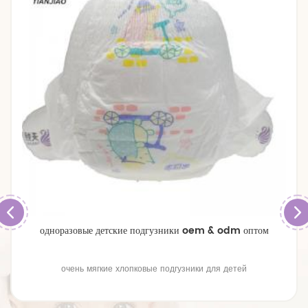
oem & odm оптом
премиальные дышащие подгузники боль
ки для детей
премиальные дышащие подгузники боль