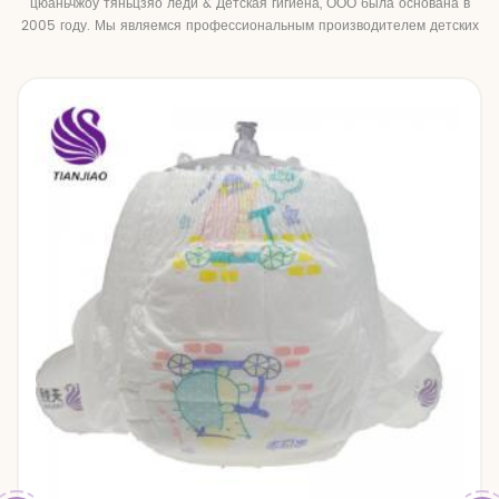
цюаньчжоу тяньцзяо леди & Детская гигиена, ООО была основана в
2005 году. Мы являемся профессиональным производителем детских
подгузников и детских подтягивающих брюк.