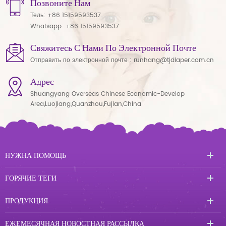
Позвоните Нам
Тель:
+86 15159593537
Whatsapp:
+86 15159593537
Свяжитесь С Нами По Электронной Почте
Отправить по электронной почте :
runhang@tjdiaper.com.cn
Адрес
Shuangyang Overseas Chinese Economic-Develop
Area,Luojiang,Quanzhou,Fujian,China
НУЖНА ПОМОЩЬ
ГОРЯЧИЕ ТЕГИ
ПРОДУКЦИЯ
ЕЖЕМЕСЯЧНАЯ НОВОСТНАЯ РАССЫЛКА