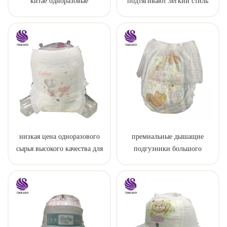
китае одноразовые
подтягивают легкий стиль
тренировочные детские
штаны
низкая цена одноразового
премиальные дышащие
сырья высокого качества для
подгузники большого
пеленки штаны
размера