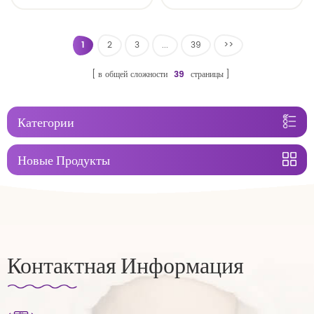
пеленка
1
2
3
...
39
>>
в общей сложности
39
страницы
Категории
Новые Продукты
Контактная Информация