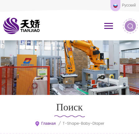
Русский
Поиск
Главная
/
T-Shape-Baby-Diaper