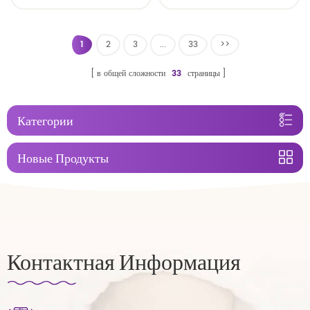
пеленка
нестандартного размера
сонные детские подгузники
брюки заводская цена
1
2
3
...
33
>>
в общей сложности
33
страницы
Категории
Новые Продукты
Контактная Информация