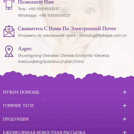
Позвоните Нам
Тель:
+86 15159593537
Whatsapp:
+86 15159593537
Свяжитесь С Нами По Электронной Почте
Отправить по электронной почте :
runhang@tjdiaper.com.cn
Адрес
Shuangyang Overseas Chinese Economic-Develop
Area,Luojiang,Quanzhou,Fujian,China
НУЖНА ПОМОЩЬ
ГОРЯЧИЕ ТЕГИ
ПРОДУКЦИЯ
ЕЖЕМЕСЯЧНАЯ НОВОСТНАЯ РАССЫЛКА