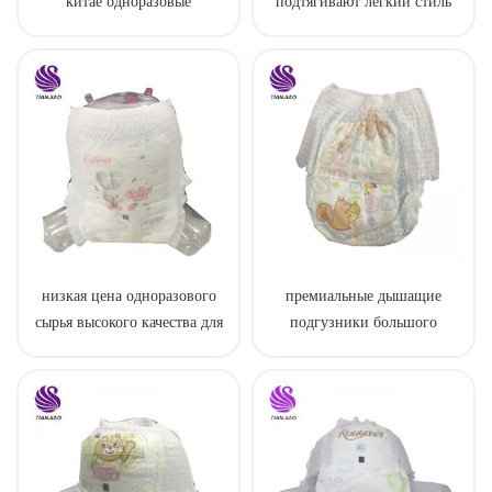
китае одноразовые
подтягивают легкий стиль
тренировочные детские
штаны
низкая цена одноразового
премиальные дышащие
сырья высокого качества для
подгузники большого
пеленки штаны
размера