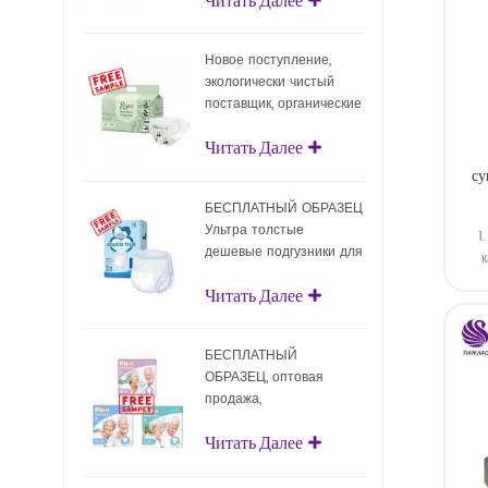
подгузники с
поверхностным слоем
Новое поступление,
экологически чистый
поставщик, органические
подгузники, оптовая
Читать Далее
продажа,
биоразлагаемые детские
су
подгузники
БЕСПЛАТНЫЙ ОБРАЗЕЦ
трен
Ультра толстые
1
дешевые подгузники для
взрослых Одноразовые
дост
Читать Далее
подгузники для взрослых
для взрослых
БЕСПЛАТНЫЙ
ОБРАЗЕЦ, оптовая
продажа,
подтягивающие
Читать Далее
подгузники для
взрослых, одноразовые
подгузники для взрослых