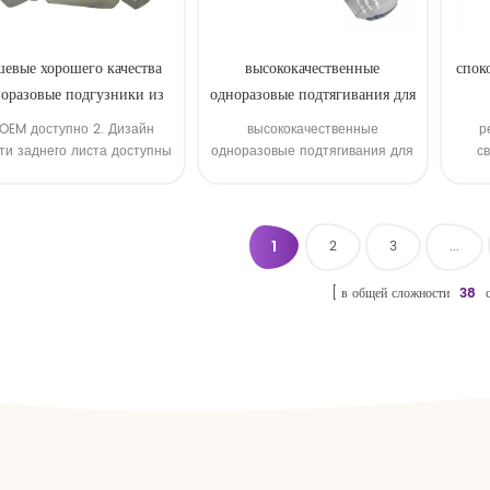
шевые хорошего качества
высококачественные
спок
оразовые подгузники из
одноразовые подтягивания для
Китая
ребенка
. OEM доступно 2. Дизайн
высококачественные
р
ти заднего листа доступны
одноразовые подтягивания для
с
3. OEM бренд
ребенка
удобн
1
2
3
...
в общей сложности
38
с