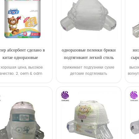
пер абсорбент сделано в
одноразовые пеленки брюки
низ
китае одноразовые
подтягивают легкий стиль
сырь
ировочные детские штаны
. хорошая цена, высокое
прижимает подгузники сухие
высо
качество. 2. oem & odm
детские подтягивать
вогну
упны 3,20 машинная линия
мо