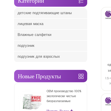
Категории
детские подтягивающие штаны
лицевая маска
Влажные салфетки
подгузник
подгузник для взрослых
од
э
Новые Продукты
1.S
э
OEM производство 100%
впит
экологически чистые
биоразлагаемые
одноразовые детские
Читать Далее