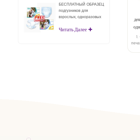
БЕСПЛАТНЫЙ ОБРАЗЕЦ
подгузников для
взрослых, одноразовых
де
подгузников для
одн
Читать Далее
взрослых для взрослых
1
печа