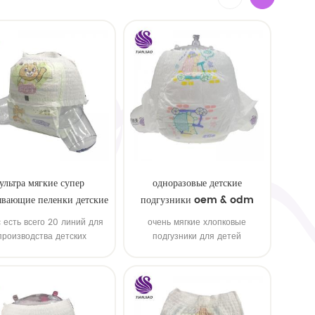
ультра мягкие супер
одноразовые детские
вающие пеленки детские
подгузники oem & odm
образцы
оптом
с есть всего 20 линий для
очень мягкие хлопковые
производства детских
подгузники для детей
одгузников и пеленок!