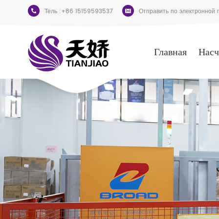
Тель :
+86 15159593537
Отправить по электронной п
Главная
Насч