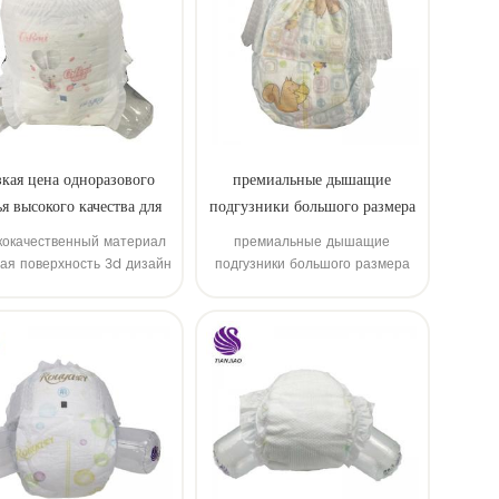
кая цена одноразового
премиальные дышащие
я высокого качества для
подгузники большого размера
пеленки штаны
кокачественный материал
премиальные дышащие
тая поверхность 3d дизайн
подгузники большого размера
щное водопоглощение