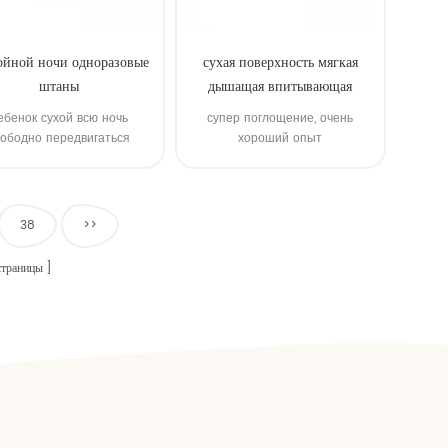
ойной ночи одноразовые
сухая поверхность мягкая
штаны
дышащая впитывающая
пеленка
ебенок сухой всю ночь
супер поглощение, очень
вободно передвигаться
хороший опыт
ые полные брюки пеленки
38
>>
траницы