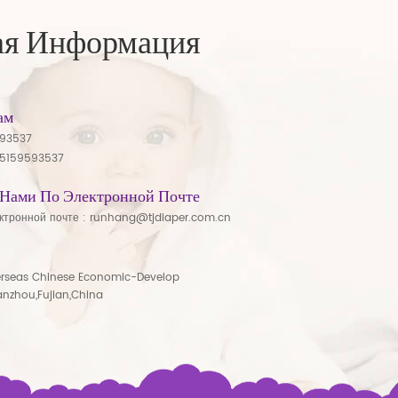
ая Информация
ам
593537
15159593537
 Нами По Электронной Почте
ктронной почте :
runhang@tjdiaper.com.cn
rseas Chinese Economic-Develop
anzhou,Fujian,China