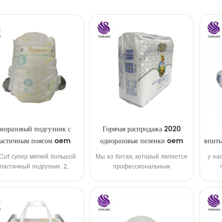
норазовый подгузник с
Горячая распродажа 2020
ластичным поясом oem
одноразовые пеленки oem
впиты
order
service
-Cut супер мягкий большой
Мы из Китая, который является
у на
ластичный подгузник. 2,
профессиональным
высокий сок, высокая
производителем одноразовых
п
ываемость, oem & odm все
пеленок с обслуживанием oem.
доступно
& NBSP;