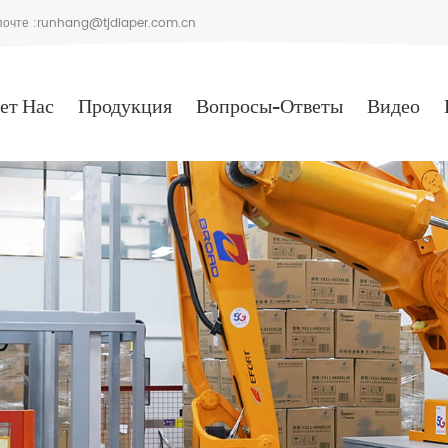
очте :
runhang@tjdiaper.com.cn
ет Нас
Продукция
Вопросы-Ответы
Видео