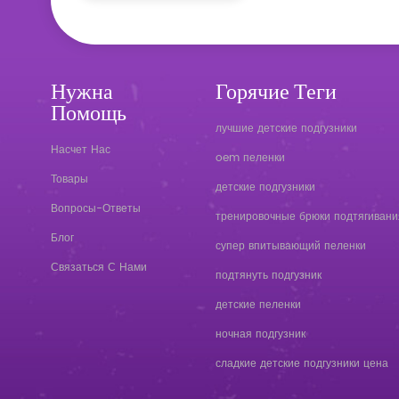
Нужна
Горячие Теги
Помощь
лучшие детские подгузники
Насчет Нас
oem пеленки
Товары
детские подгузники
Вопросы-Ответы
тренировочные брюки подтягивани
Блог
супер впитывающий пеленки
Связаться С Нами
подтянуть подгузник
детские пеленки
ночная подгузник
сладкие детские подгузники цена