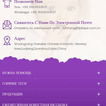
Позвоните Нам
Тель:
+86 15159593537
Whatsapp:
+86 15159593537
Свяжитесь С Нами По Электронной Почте
Отправить по электронной почте :
runhang@tjdiaper.com.cn
Адрес
Shuangyang Overseas Chinese Economic-Develop
Area,Luojiang,Quanzhou,Fujian,China
НУЖНА ПОМОЩЬ
ГОРЯЧИЕ ТЕГИ
ПРОДУКЦИЯ
ЕЖЕМЕСЯЧНАЯ НОВОСТНАЯ РАССЫЛКА