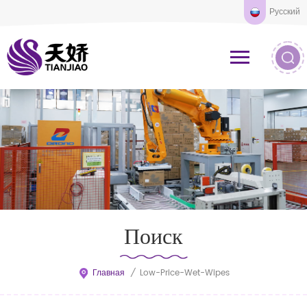
Русский
Поиск
Главная
/
Low-Price-Wet-Wipes