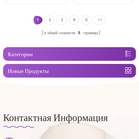
1
2
3
4
5
>>
в общей сложности
5
страницы
Категории
Новые Продукты
Контактная Информация