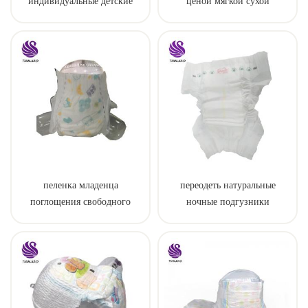
индивидуальные детские
ценой мягкой сухой
подтягивания заводская цена
поверхности пеленки милые
подгузники
пеленка младенца
переодеть натуральные
поглощения свободного
ночные подгузники
образца санитарная пеленки
сделанная в фарфоре