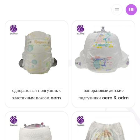
одноразовый подгузник с
одноразовые детские
эластичным поясом oem
подгузники oem & odm
order
оптом