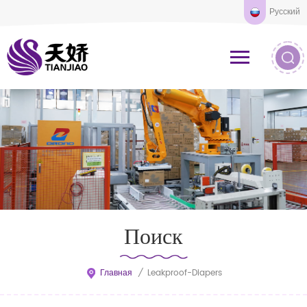
Русский
Поиск
Главная
/
Leakproof-Diapers