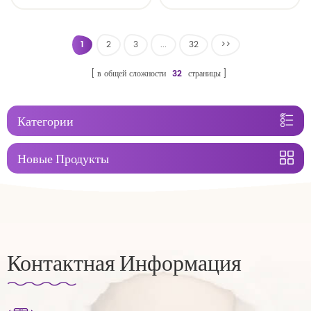
брюки oem экономичные
конкурентоспособной цены
подгузники
высокого качества
устранимые изготовление от
1
2
3
...
32
>>
фарфора
в общей сложности
32
страницы
Категории
Новые Продукты
Контактная Информация