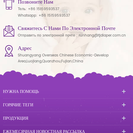
Позвоните Нам
Тель:
+86 15159593537
Whatsapp:
+86 15159593537
Свяжитесь С Нами По Электронной Почте
Отправить по электронной почте :
runhang@tjdiaper.com.cn
Адрес
Shuangyang Overseas Chinese Economic-Develop
Area,Luojiang,Quanzhou,Fujian,China
НУЖНА ПОМОЩЬ
ГОРЯЧИЕ ТЕГИ
ПРОДУКЦИЯ
ЕЖЕМЕСЯЧНАЯ НОВОСТНАЯ РАССЫЛКА