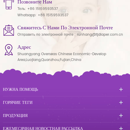
Позвоните Нам
Тель:
+86 15159593537
Whatsapp:
+86 15159593537
Свяжитесь С Нами По Электронной Почте
Отправить по электронной почте :
runhang@tjdiaper.com.cn
Адрес
Shuangyang Overseas Chinese Economic-Develop
Area,Luojiang,Quanzhou,Fujian,China
НУЖНА ПОМОЩЬ
ГОРЯЧИЕ ТЕГИ
ПРОДУКЦИЯ
ЕЖЕМЕСЯЧНАЯ НОВОСТНАЯ РАССЫЛКА