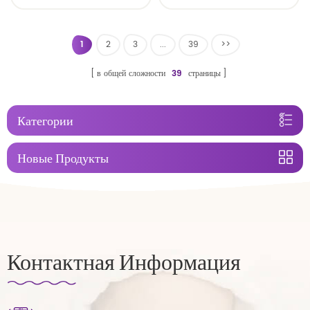
пеленка
1
2
3
...
39
>>
в общей сложности
39
страницы
Категории
Новые Продукты
Контактная Информация