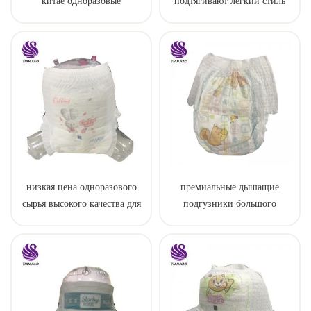
китае одноразовые
подтягивают легкий стиль
тренировочные детские
штаны
низкая цена одноразового
премиальные дышащие
сырья высокого качества для
подгузники большого
пеленки штаны
размера