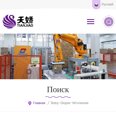
Русский
Поиск
Главная
/
Baby-Diaper-Wholesale